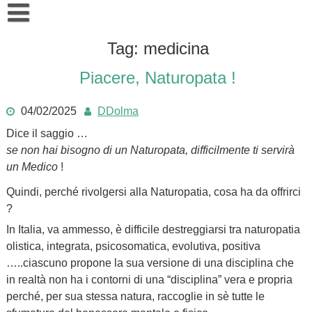
Skip
to
content
LaboratoriOlistico
Tag:
medicina
Chi sono
Piacere, Naturopata !
Come posso aiutarti
04/02/2025
DDolma
Risorse Gratuite
La Naturopatia
Dice il saggio …
Info e Contatti
T.R.E. Trauma Release (c)
se non hai bisogno di un Naturopata, difficilmente ti servirà
un Medico
!
FITOPSICOSOMATICA Il Riequilibrio delle 6 Risorse
Quindi, perché rivolgersi alla Naturopatia, cosa ha da offrirci
Meditazione, respirazioni, rilassamento … moda new age o
?
In Italia, va ammesso, è difficile destreggiarsi tra naturopatia
olistica, integrata, psicosomatica, evolutiva, positiva
…..ciascuno propone la sua versione di una disciplina che
in realtà non ha i contorni di una “disciplina” vera e propria
perché, per sua stessa natura, raccoglie in sè tutte le