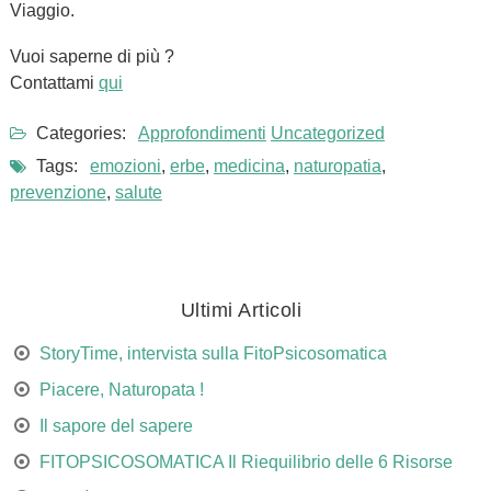
Viaggio.
Vuoi saperne di più ?
Contattami
qui
Categories:
Approfondimenti
Uncategorized
Tags:
emozioni
,
erbe
,
medicina
,
naturopatia
,
prevenzione
,
salute
Ultimi Articoli
StoryTime, intervista sulla FitoPsicosomatica
Piacere, Naturopata !
Il sapore del sapere
FITOPSICOSOMATICA Il Riequilibrio delle 6 Risorse