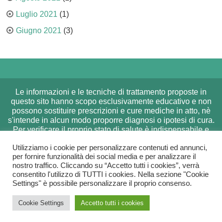
Luglio 2021
(1)
Giugno 2021
(3)
Le informazioni e le tecniche di trattamento proposte in
questo sito hanno scopo esclusivamente educativo e non
possono sostituire prescrizioni e cure mediche in atto, nè
s'intende in alcun modo proporre diagnosi o ipotesi di cura.
Per verificare il proprio stato di salute è indispensabile e
saggio rivolgersi al proprio medico curante. Nè la
Utilizziamo i cookie per personalizzare contenuti ed annunci,
Naturopatia nè le altre discipline presentate nel sito, nè
per fornire funzionalità dei social media e per analizzare il
tantomeno i trattamenti da me effettuati si occupano in
nostro traffico. Cliccando su “Accetto tutti i cookies”, verrà
nessun caso di patologie, bensì di prevenzione ed
consentito l'utilizzo di TUTTI i cookies. Nella sezione "Cookie
educazione ad uno stile di vita naturale. Si declina ogni
Settings" è possibile personalizzare il proprio consenso.
responsabilità per tutti i contenuti esterni collegati a questo
sito. Iscrizione Registro Dbn Lombardia nr 2014/NT285 -
Cookie Settings
Accetto tutti i cookies
P.IVA 08888680967 |
ayamedicine Theme
Powered by
WordPress